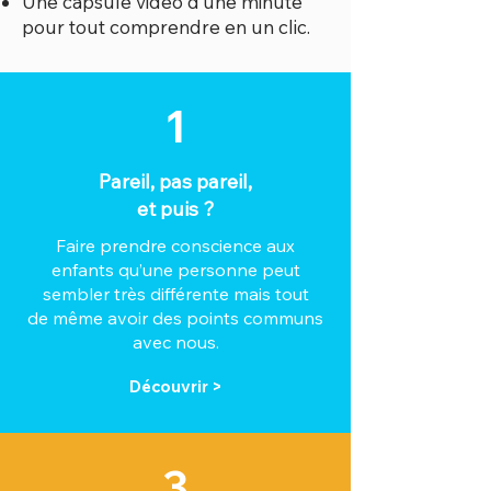
Une capsule vidéo d’une minute
pour tout comprendre en un clic.
1
Pareil, pas pareil,
et puis ?
Faire prendre conscience aux
enfants qu’une personne peut
sembler très différente mais tout
de même avoir des points communs
avec nous.
Découvrir >
3